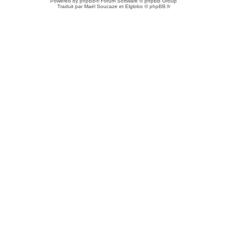
Powered by
phpBB
® Forum Software © phpBB Group
Traduit par Maël Soucaze et Elglobo ©
phpBB.fr