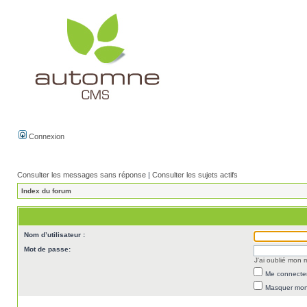
Connexion
Consulter les messages sans réponse
|
Consulter les sujets actifs
Index du forum
Nom d’utilisateur :
Mot de passe:
J’ai oublié mon
Me connecter
Masquer mon 