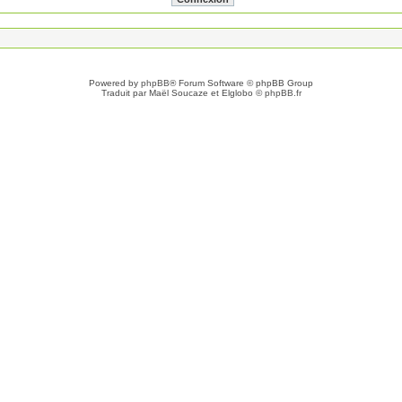
Powered by
phpBB
® Forum Software © phpBB Group
Traduit par Maël Soucaze et Elglobo ©
phpBB.fr