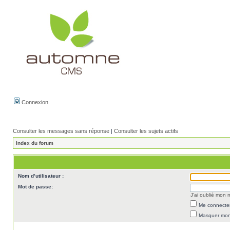
Connexion
Consulter les messages sans réponse
|
Consulter les sujets actifs
Index du forum
Nom d’utilisateur :
Mot de passe:
J’ai oublié mon
Me connecter
Masquer mon 