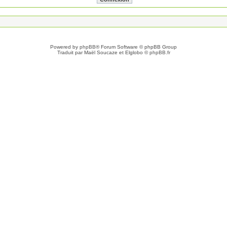
Powered by
phpBB
® Forum Software © phpBB Group
Traduit par Maël Soucaze et Elglobo ©
phpBB.fr