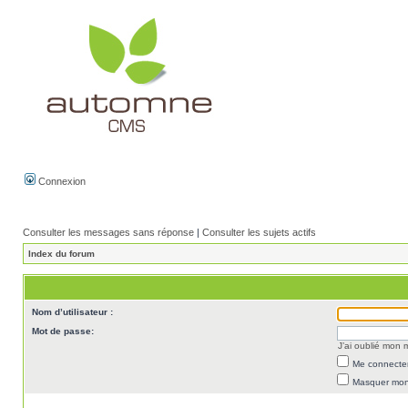
Connexion
Consulter les messages sans réponse
|
Consulter les sujets actifs
Index du forum
Nom d’utilisateur :
Mot de passe:
J’ai oublié mon
Me connecter
Masquer mon 