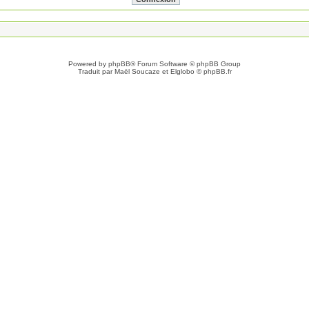
Powered by
phpBB
® Forum Software © phpBB Group
Traduit par Maël Soucaze et Elglobo ©
phpBB.fr