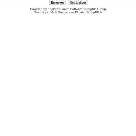
Powered by
phpBB
® Forum Software © phpBB Group
Traduit par Maël Soucaze et Elglobo ©
phpBB.fr