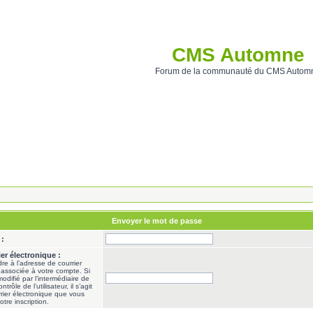
CMS Automne
Forum de la communauté du CMS Autom
Envoyer le mot de passe
 :
er électronique :
re à l’adresse de courrier
 associée à votre compte. Si
odifié par l’intermédiaire de
ôle de l’utilisateur, il s’agit
rier électronique que vous
otre inscription.