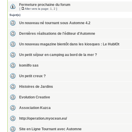
Fermeture prochaine du forum
[
Aller vers la page:
1
,
2
]
Sujet(s)
Un nouveau né tournant sous Automne 4.2
Dernières réalisations de l'éditeur d'Automne
Un nouveau magazine bientôt dans les kiosques : Le HublOt
Un petit séjour en camping au bord de la mer ?
komilfo sas
Un petit creux ?
Histoires de Jardins
Evolution Creative
Association Kuzca
http://operation.myocean.eu/
Site en Ligne Tournant avec Automne