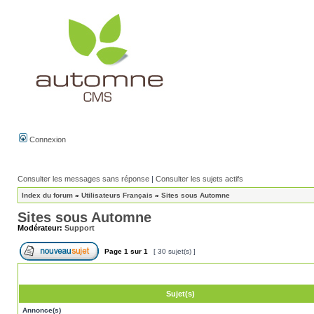
Connexion
Consulter les messages sans réponse
|
Consulter les sujets actifs
Index du forum
»
Utilisateurs Français
»
Sites sous Automne
Sites sous Automne
Modérateur:
Support
Page
1
sur
1
[ 30 sujet(s) ]
Sujet(s)
Annonce(s)