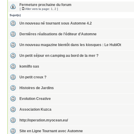
Fermeture prochaine du forum
[
Aller vers la page:
1
,
2
]
Sujet(s)
Un nouveau né tournant sous Automne 4.2
Dernières réalisations de l'éditeur d'Automne
Un nouveau magazine bientôt dans les kiosques : Le HublOt
Un petit séjour en camping au bord de la mer ?
komilfo sas
Un petit creux ?
Histoires de Jardins
Evolution Creative
Association Kuzca
http://operation.myocean.eu/
Site en Ligne Tournant avec Automne