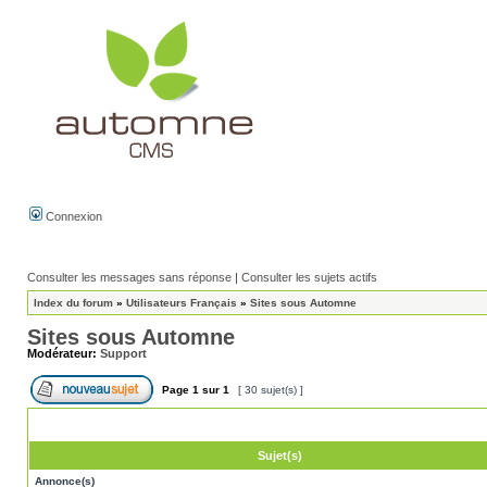
Connexion
Consulter les messages sans réponse
|
Consulter les sujets actifs
Index du forum
»
Utilisateurs Français
»
Sites sous Automne
Sites sous Automne
Modérateur:
Support
Page
1
sur
1
[ 30 sujet(s) ]
Sujet(s)
Annonce(s)