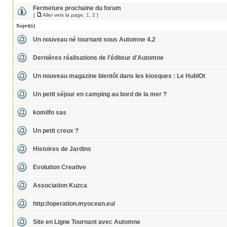
Fermeture prochaine du forum
[
Aller vers la page:
1
,
2
]
Sujet(s)
Un nouveau né tournant sous Automne 4.2
Dernières réalisations de l'éditeur d'Automne
Un nouveau magazine bientôt dans les kiosques : Le HublOt
Un petit séjour en camping au bord de la mer ?
komilfo sas
Un petit creux ?
Histoires de Jardins
Evolution Creative
Association Kuzca
http://operation.myocean.eu/
Site en Ligne Tournant avec Automne