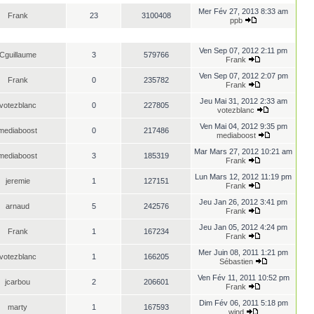
Mer Fév 27, 2013 8:33 am
Frank
23
3100408
ppb
Ven Sep 07, 2012 2:11 pm
Cguillaume
3
579766
Frank
Ven Sep 07, 2012 2:07 pm
Frank
0
235782
Frank
Jeu Mai 31, 2012 2:33 am
votezblanc
0
227805
votezblanc
Ven Mai 04, 2012 9:35 pm
mediaboost
0
217486
mediaboost
Mar Mars 27, 2012 10:21 am
mediaboost
3
185319
Frank
Lun Mars 12, 2012 11:19 pm
jeremie
1
127151
Frank
Jeu Jan 26, 2012 3:41 pm
arnaud
5
242576
Frank
Jeu Jan 05, 2012 4:24 pm
Frank
1
167234
Frank
Mer Juin 08, 2011 1:21 pm
votezblanc
1
166205
Sébastien
Ven Fév 11, 2011 10:52 pm
jcarbou
2
206601
Frank
Dim Fév 06, 2011 5:18 pm
marty
1
167593
wind