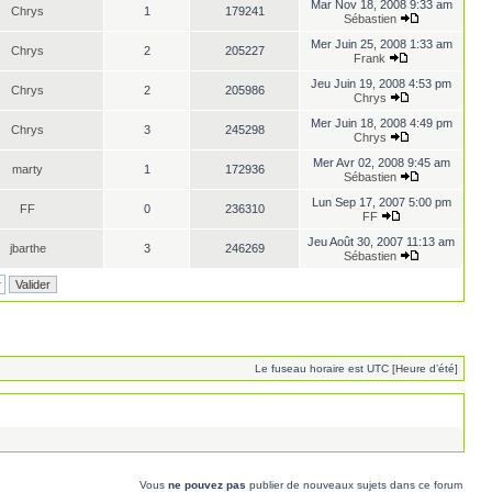
Mar Nov 18, 2008 9:33 am
Chrys
1
179241
Sébastien
Mer Juin 25, 2008 1:33 am
Chrys
2
205227
Frank
Jeu Juin 19, 2008 4:53 pm
Chrys
2
205986
Chrys
Mer Juin 18, 2008 4:49 pm
Chrys
3
245298
Chrys
Mer Avr 02, 2008 9:45 am
marty
1
172936
Sébastien
Lun Sep 17, 2007 5:00 pm
FF
0
236310
FF
Jeu Août 30, 2007 11:13 am
jbarthe
3
246269
Sébastien
Le fuseau horaire est UTC [Heure d’été]
Vous
ne pouvez pas
publier de nouveaux sujets dans ce forum