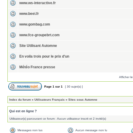
www.ws-interactive.fr
www.beei.fr
www.gombag.com
www.fce-groupebrt.com
Site Utilisant Automne
En voila trois pour le prix d'un
Météo France presse
Afficher l
Page
1
sur
1
[ 30 sujet(s) ]
Index du forum
»
Utilisateurs Français
»
Sites sous Automne
Qui est en ligne ?
Utilisateur(s) parcourant ce forum : Aucun utilisateur inscrit et 2 invité(s)
Messages non lus
Aucun message non lu