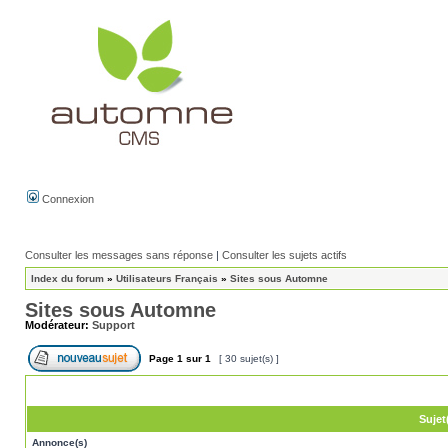
Connexion
Consulter les messages sans réponse
|
Consulter les sujets actifs
Index du forum
»
Utilisateurs Français
»
Sites sous Automne
Sites sous Automne
Modérateur:
Support
Page
1
sur
1
[ 30 sujet(s) ]
Sujet
Annonce(s)