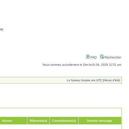
ne
FAQ
Rechercher
Nous sommes actuellement le Dim Août 09, 2026 11:51 am
Le fuseau horaire est UTC [Heure d’été]
Auteur
Réponse(s)
Consultation(s)
Dernier message