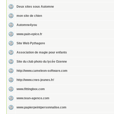
Deux sites sous Automne
mon site de chien
Automne4you
www.pain-epice.fr
Site Web Pythagore
Association de magie pour enfants
Site du club photo du lycée Ozenne
http://www.cameleon-software.com
http://www.cnes-jeunes.fr/
www.fittingbox.com
www.tean-agence.com
www.papierpeintpersonnalise.com