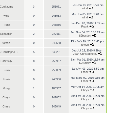
Jeu Jan 13, 2011 5:26 pm
Cguillaume
3
256071
wind
Mer Jan 05, 2011 9:48 pm
wind
0
245063
wind
Lun Déc 20, 2010 11:55 am
Frank
0
246836
Frank
Jeu Nov 04, 2010 10:13 am
Sébastien
2
222111
Sébastien
Dim Août 29, 2010 2:45 pm
totosh
0
242688
totosh
Jeu Juil 22, 2010 9:29 pm
-Christophe B.
5
349201
Jean-Christophe B.
Sam Mai 01, 2010 11:39 am
DJSmally
0
250967
DJSmally
Sam Avr 03, 2010 8:59 pm
Frank
0
255089
Frank
Mar Mars 09, 2010 9:55 am
Frank
0
248936
Frank
Mer Oct 14, 2009 11:05 am
Greg
1
183337
Chrys
Ven Fév 20, 2009 12:29 pm
Chrys
0
247052
Chrys
Ven Fév 20, 2009 12:20 pm
Chrys
0
245049
Chrys