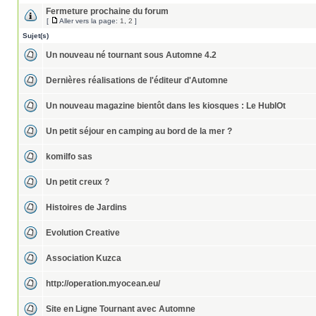
Fermeture prochaine du forum
[
Aller vers la page:
1
,
2
]
Sujet(s)
Un nouveau né tournant sous Automne 4.2
Dernières réalisations de l'éditeur d'Automne
Un nouveau magazine bientôt dans les kiosques : Le HublOt
Un petit séjour en camping au bord de la mer ?
komilfo sas
Un petit creux ?
Histoires de Jardins
Evolution Creative
Association Kuzca
http://operation.myocean.eu/
Site en Ligne Tournant avec Automne