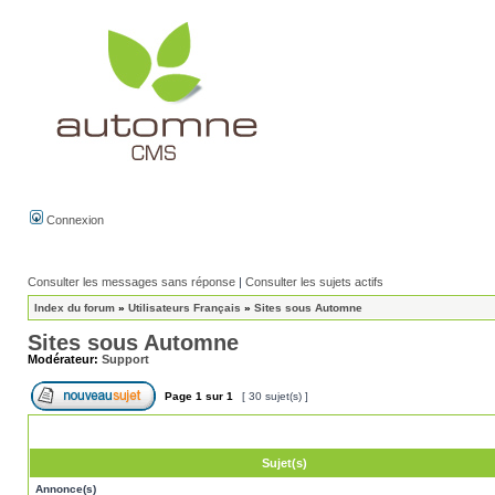
Connexion
Consulter les messages sans réponse
|
Consulter les sujets actifs
Index du forum
»
Utilisateurs Français
»
Sites sous Automne
Sites sous Automne
Modérateur:
Support
Page
1
sur
1
[ 30 sujet(s) ]
Sujet(s)
Annonce(s)