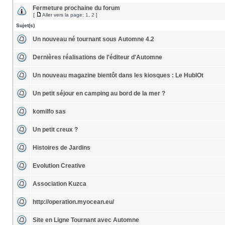
Fermeture prochaine du forum
[
Aller vers la page:
1
,
2
]
Sujet(s)
Un nouveau né tournant sous Automne 4.2
Dernières réalisations de l'éditeur d'Automne
Un nouveau magazine bientôt dans les kiosques : Le HublOt
Un petit séjour en camping au bord de la mer ?
komilfo sas
Un petit creux ?
Histoires de Jardins
Evolution Creative
Association Kuzca
http://operation.myocean.eu/
Site en Ligne Tournant avec Automne