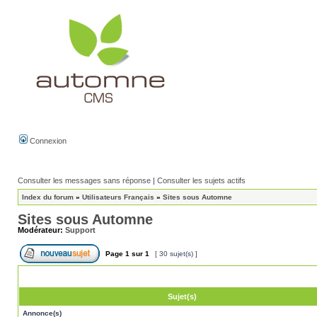
Connexion
Consulter les messages sans réponse
|
Consulter les sujets actifs
Index du forum
»
Utilisateurs Français
»
Sites sous Automne
Sites sous Automne
Modérateur:
Support
Page
1
sur
1
[ 30 sujet(s) ]
Sujet(s)
Annonce(s)