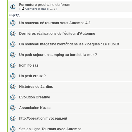
Fermeture prochaine du forum
[
Aller vers la page:
1
,
2
]
Sujet(s)
Un nouveau né tournant sous Automne 4.2
Dernières réalisations de l'éditeur d'Automne
Un nouveau magazine bientôt dans les kiosques : Le HublOt
Un petit séjour en camping au bord de la mer ?
komilfo sas
Un petit creux ?
Histoires de Jardins
Evolution Creative
Association Kuzca
http://operation.myocean.eu/
Site en Ligne Tournant avec Automne