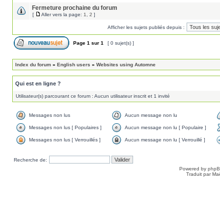
Fermeture prochaine du forum
[
Aller vers la page:
1
,
2
]
Afficher les sujets publiés depuis :
Page
1
sur
1
[ 0 sujet(s) ]
Index du forum
»
English users
»
Websites using Automne
Qui est en ligne ?
Utilisateur(s) parcourant ce forum : Aucun utilisateur inscrit et 1 invité
Messages non lus
Aucun message non lu
Messages non lus [ Populaires ]
Aucun message non lu [ Populaire ]
Messages non lus [ Verrouillés ]
Aucun message non lu [ Verrouillé ]
Recherche de:
Powered by
php
Traduit par Ma