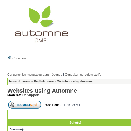
Connexion
Consulter les messages sans réponse
|
Consulter les sujets actifs
Index du forum
»
English users
»
Websites using Automne
Websites using Automne
Modérateur:
Support
Page
1
sur
1
[ 0 sujet(s) ]
Sujet(s)
Annonce(s)