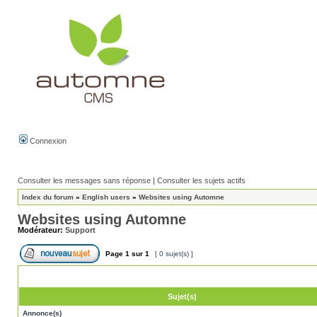
Connexion
Consulter les messages sans réponse
|
Consulter les sujets actifs
Index du forum
»
English users
»
Websites using Automne
Websites using Automne
Modérateur:
Support
Page
1
sur
1
[ 0 sujet(s) ]
Sujet(s)
Annonce(s)