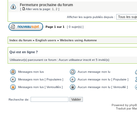
Fermeture prochaine du forum
[
Aller vers la page:
1
,
2
]
Afficher les sujets publiés depuis :
Page
1
sur
1
[ 0 sujet(s) ]
Index du forum
»
English users
»
Websites using Automne
Qui est en ligne ?
Utilisateur(s) parcourant ce forum : Aucun utilisateur inscrit et 5 invité(s)
Messages non lus
Aucun message non lu
Messages non lus [ Populaires ]
Aucun message non lu [ Populaire ]
Messages non lus [ Verrouillés ]
Aucun message non lu [ Verrouillé ]
Recherche de:
Powered by
php
Traduit par Ma