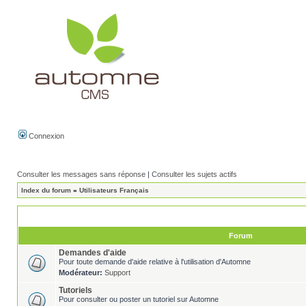
Connexion
Consulter les messages sans réponse
|
Consulter les sujets actifs
Index du forum
»
Utilisateurs Français
Forum
Demandes d'aide
Pour toute demande d'aide relative à l'utilisation d'Automne
Modérateur:
Support
Tutoriels
Pour consulter ou poster un tutoriel sur Automne