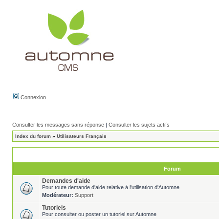
Connexion
Consulter les messages sans réponse
|
Consulter les sujets actifs
Index du forum
»
Utilisateurs Français
Forum
Demandes d'aide
Pour toute demande d'aide relative à l'utilisation d'Automne
Modérateur:
Support
Tutoriels
Pour consulter ou poster un tutoriel sur Automne