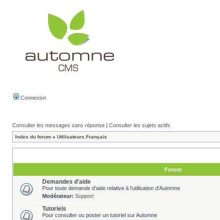
Connexion
Consulter les messages sans réponse
|
Consulter les sujets actifs
Index du forum
»
Utilisateurs Français
Forum
Demandes d'aide
Pour toute demande d'aide relative à l'utilisation d'Automne
Modérateur:
Support
Tutoriels
Pour consulter ou poster un tutoriel sur Automne