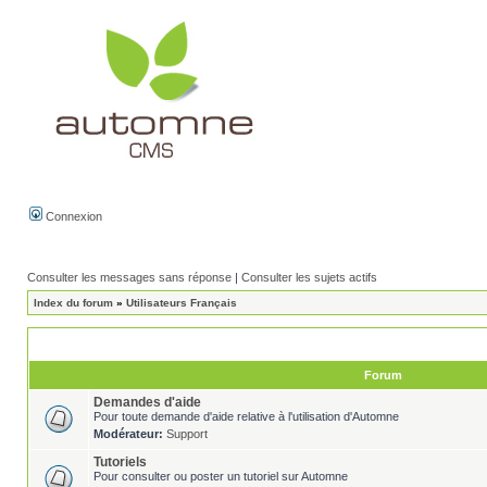
Connexion
Consulter les messages sans réponse
|
Consulter les sujets actifs
Index du forum
»
Utilisateurs Français
Forum
Demandes d'aide
Pour toute demande d'aide relative à l'utilisation d'Automne
Modérateur:
Support
Tutoriels
Pour consulter ou poster un tutoriel sur Automne