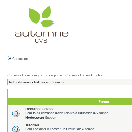
Connexion
Consulter les messages sans réponse
|
Consulter les sujets actifs
Index du forum
»
Utilisateurs Français
Forum
Demandes d'aide
Pour toute demande d'aide relative à l'utilisation d'Automne
Modérateur:
Support
Tutoriels
Pour consulter ou poster un tutoriel sur Automne