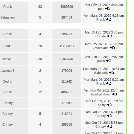
Mer Fév 27, 2013 8:33 am
Frank
23
3089529
ppb
Ven Mars 05, 2010 4:18 pm
Sébastien
5
297439
Frank
Mer Oct 26, 2011 3:38 pm
Frank
4
200773
Christy
Mar Fév 24, 2015 5:11 pm
nat
20
11238073
votezblanc
Ven Juin 22, 2012 2:07 pm
Jack81
30
6368740
jpalsu
Lun Mars 26, 2012 10:51 am
diabless6
2
179928
diabless6
Mar Mars 06, 2012 9:22 am
Cedric
1
115242
Frank
Ven Nov 04, 2011 12:44 am
Frank
12
480705
lepetitjardinier
Sam Oct 29, 2011 5:59 pm
Christy
1
115387
Christy
Ven Oct 28, 2011 6:21 pm
Christy
5
218921
Christy
Jeu Oct 27, 2011 5:31 pm
Christy
4
195638
Christy
Lun Oct 10, 2011 1:49 pm