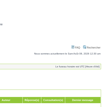
ne
FAQ
Rechercher
Nous sommes actuellement le Sam Août 08, 2026 12:30 am
Le fuseau horaire est UTC [Heure d’été]
Auteur
Réponse(s)
Consultation(s)
Dernier message