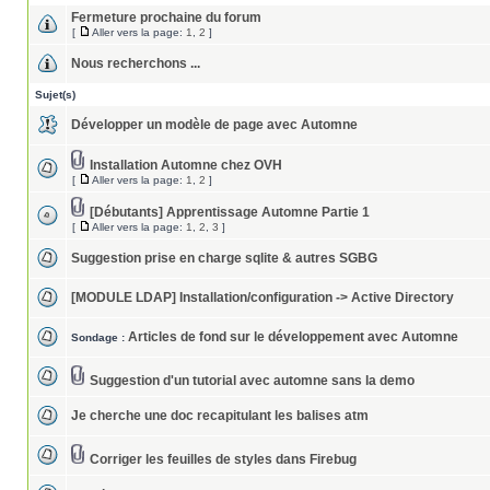
Fermeture prochaine du forum
[
Aller vers la page:
1
,
2
]
Nous recherchons ...
Sujet(s)
Développer un modèle de page avec Automne
Installation Automne chez OVH
[
Aller vers la page:
1
,
2
]
[Débutants] Apprentissage Automne Partie 1
[
Aller vers la page:
1
,
2
,
3
]
Suggestion prise en charge sqlite & autres SGBG
[MODULE LDAP] Installation/configuration -> Active Directory
Articles de fond sur le développement avec Automne
Sondage :
Suggestion d'un tutorial avec automne sans la demo
Je cherche une doc recapitulant les balises atm
Corriger les feuilles de styles dans Firebug