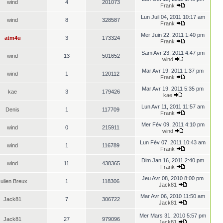
wind
4
201073
Frank
Lun Juil 04, 2011 10:17 am
wind
8
328587
Frank
Mer Juin 22, 2011 1:40 pm
atm4u
3
173324
Frank
Sam Avr 23, 2011 4:47 pm
wind
13
501652
wind
Mar Avr 19, 2011 1:37 pm
wind
1
120112
Frank
Mar Avr 19, 2011 5:35 pm
kae
3
179426
kae
Lun Avr 11, 2011 11:57 am
Denis
1
117709
Frank
Mer Fév 09, 2011 4:10 pm
wind
0
215911
wind
Lun Fév 07, 2011 10:43 am
wind
1
116789
Frank
Dim Jan 16, 2011 2:40 pm
wind
11
438365
Frank
Jeu Avr 08, 2010 8:00 pm
ulien Breux
1
118306
Jack81
Mar Avr 06, 2010 11:50 am
Jack81
7
306722
Jack81
Mer Mars 31, 2010 5:57 pm
Jack81
27
979096
Jack81