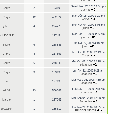
Sam Mars 27, 2010 7:34 pm
Chrys
2
193105
Jack81
Mar Déc 15, 2009 1:29 pm
Chrys
12
462574
Chrys
Mer Nov 04, 2009 5:06 pm
julien
4
224273
julien
Mer Sep 16, 2009 1:36 pm
DULIBEAUD
1
127454
jeremie
Dim Avr 05, 2009 4:18 pm
jmarc
6
258843
jmarc
Jeu Déc 11, 2008 12:13 pm
Chrys
4
217551
Chrys
Mar Oct 07, 2008 12:29 pm
Chrys
6
278343
Sébastien
Lun Avr 21, 2008 8:29 am
Chrys
3
183139
Sébastien
Mar Mars 25, 2008 7:39 pm
nat
1
127138
Sébastien
Lun Nov 16, 2009 9:18 am
eric31
13
556687
Sébastien
Mar Sep 04, 2007 12:29 pm
jbarthe
1
127387
Sébastien
Jeu Juin 21, 2007 10:05 am
Sébastien
1
135619
FRIEDELMEYER