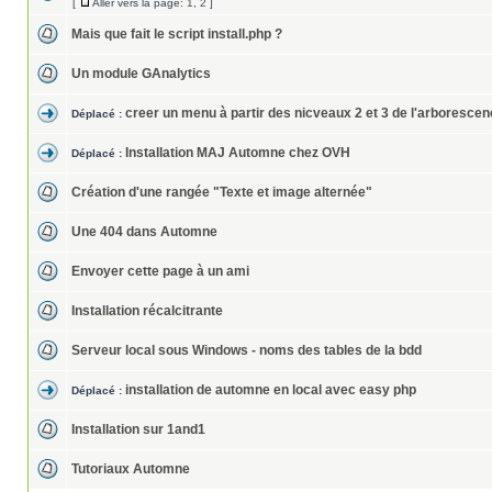
[
Aller vers la page:
1
,
2
]
Mais que fait le script install.php ?
Un module GAnalytics
creer un menu à partir des nicveaux 2 et 3 de l'arboresce
Déplacé :
Installation MAJ Automne chez OVH
Déplacé :
Création d'une rangée "Texte et image alternée"
Une 404 dans Automne
Envoyer cette page à un ami
Installation récalcitrante
Serveur local sous Windows - noms des tables de la bdd
installation de automne en local avec easy php
Déplacé :
Installation sur 1and1
Tutoriaux Automne