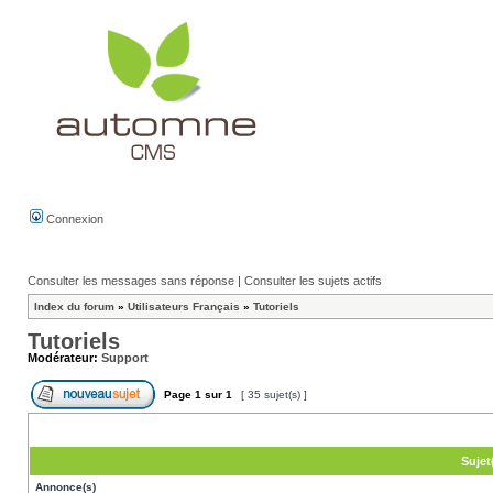
Connexion
Consulter les messages sans réponse
|
Consulter les sujets actifs
Index du forum
»
Utilisateurs Français
»
Tutoriels
Tutoriels
Modérateur:
Support
Page
1
sur
1
[ 35 sujet(s) ]
Sujet
Annonce(s)