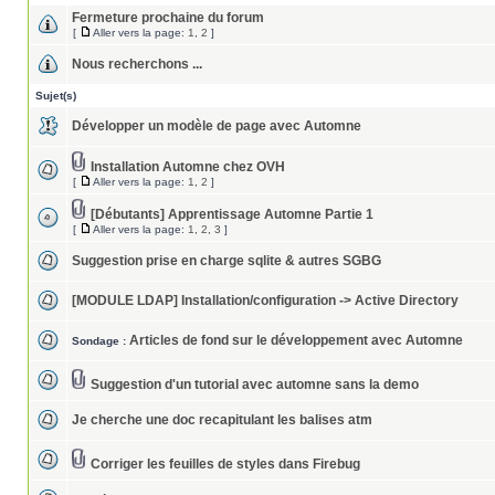
Fermeture prochaine du forum
[
Aller vers la page:
1
,
2
]
Nous recherchons ...
Sujet(s)
Développer un modèle de page avec Automne
Installation Automne chez OVH
[
Aller vers la page:
1
,
2
]
[Débutants] Apprentissage Automne Partie 1
[
Aller vers la page:
1
,
2
,
3
]
Suggestion prise en charge sqlite & autres SGBG
[MODULE LDAP] Installation/configuration -> Active Directory
Articles de fond sur le développement avec Automne
Sondage :
Suggestion d'un tutorial avec automne sans la demo
Je cherche une doc recapitulant les balises atm
Corriger les feuilles de styles dans Firebug