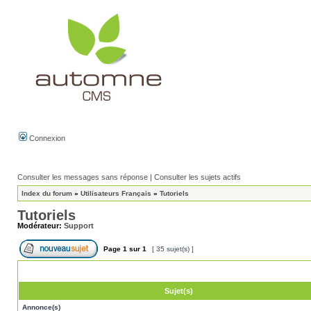
Connexion
Consulter les messages sans réponse
|
Consulter les sujets actifs
Index du forum
»
Utilisateurs Français
»
Tutoriels
Tutoriels
Modérateur:
Support
Page
1
sur
1
[ 35 sujet(s) ]
Sujet(s)
Annonce(s)