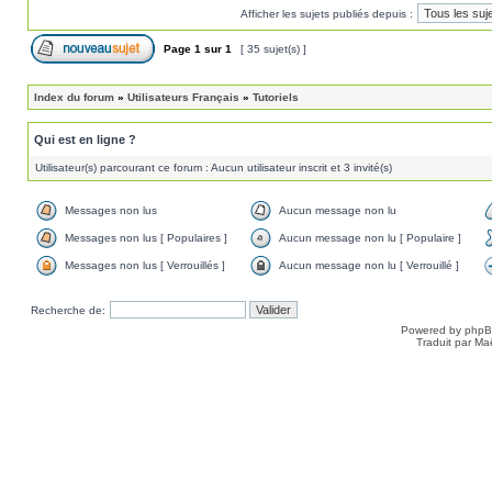
Afficher les sujets publiés depuis :
Page
1
sur
1
[ 35 sujet(s) ]
Index du forum
»
Utilisateurs Français
»
Tutoriels
Qui est en ligne ?
Utilisateur(s) parcourant ce forum : Aucun utilisateur inscrit et 3 invité(s)
Messages non lus
Aucun message non lu
Messages non lus [ Populaires ]
Aucun message non lu [ Populaire ]
Messages non lus [ Verrouillés ]
Aucun message non lu [ Verrouillé ]
Recherche de:
Powered by
php
Traduit par Ma