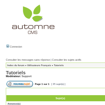
Connexion
Consulter les messages sans réponse
|
Consulter les sujets actifs
Index du forum
»
Utilisateurs Français
»
Tutoriels
Tutoriels
Modérateur:
Support
Page
1
sur
1
[ 35 sujet(s) ]
Sujet(s)
Annonce(s)