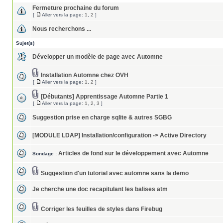
Fermeture prochaine du forum
[
Aller vers la page:
1
,
2
]
Nous recherchons ...
Sujet(s)
Développer un modèle de page avec Automne
Installation Automne chez OVH
[
Aller vers la page:
1
,
2
]
[Débutants] Apprentissage Automne Partie 1
[
Aller vers la page:
1
,
2
,
3
]
Suggestion prise en charge sqlite & autres SGBG
[MODULE LDAP] Installation/configuration -> Active Directory
Articles de fond sur le développement avec Automne
Sondage :
Suggestion d'un tutorial avec automne sans la demo
Je cherche une doc recapitulant les balises atm
Corriger les feuilles de styles dans Firebug