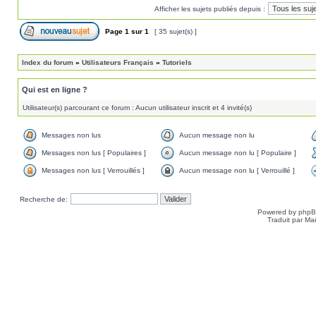
Afficher les sujets publiés depuis :
Page
1
sur
1
[ 35 sujet(s) ]
Index du forum
»
Utilisateurs Français
»
Tutoriels
Qui est en ligne ?
Utilisateur(s) parcourant ce forum : Aucun utilisateur inscrit et 4 invité(s)
Messages non lus
Aucun message non lu
Messages non lus [ Populaires ]
Aucun message non lu [ Populaire ]
Messages non lus [ Verrouillés ]
Aucun message non lu [ Verrouillé ]
Recherche de:
Powered by
php
Traduit par Ma