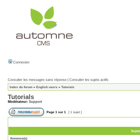
Connexion
Consulter les messages sans réponse
|
Consulter les sujets actifs
Index du forum
»
English users
»
Tutorials
Tutorials
Modérateur:
Support
Page
1
sur
1
[ 1 sujet ]
Sujet
Annonce(s)