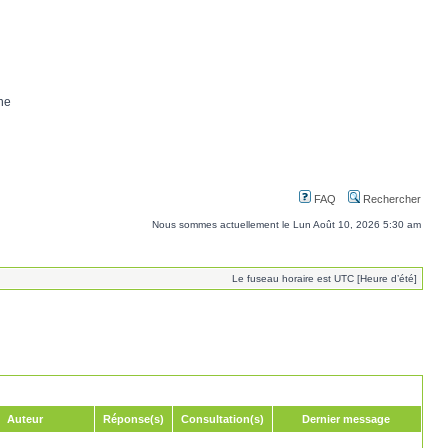
ne
FAQ
Rechercher
Nous sommes actuellement le Lun Août 10, 2026 5:30 am
Le fuseau horaire est UTC [Heure d’été]
Auteur
Réponse(s)
Consultation(s)
Dernier message