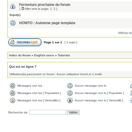
Fermeture prochaine du forum
[
Aller vers la page:
1
,
2
]
Sujet(s)
HOWTO : Automne page template
Afficher l
Page
1
sur
1
[ 1 sujet ]
Index du forum
»
English users
»
Tutorials
Qui est en ligne ?
Utilisateur(s) parcourant ce forum : Aucun utilisateur inscrit et 1 invité
Messages non lus
Aucun message non lu
Messages non lus [ Populaires ]
Aucun message non lu [ Populaire ]
Messages non lus [ Verrouillés ]
Aucun message non lu [ Verrouillé ]
Recherche de: