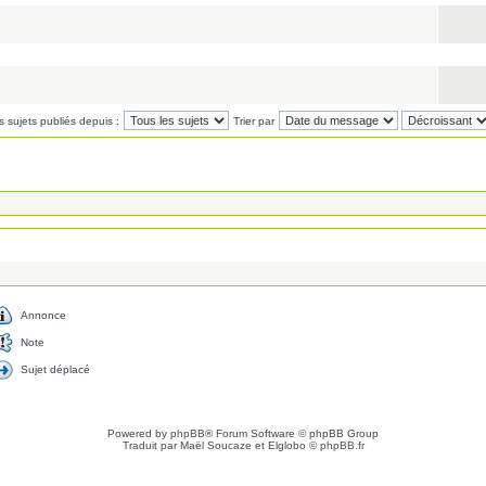
es sujets publiés depuis :
Trier par
Annonce
Note
Sujet déplacé
Powered by
phpBB
® Forum Software © phpBB Group
Traduit par Maël Soucaze et Elglobo ©
phpBB.fr