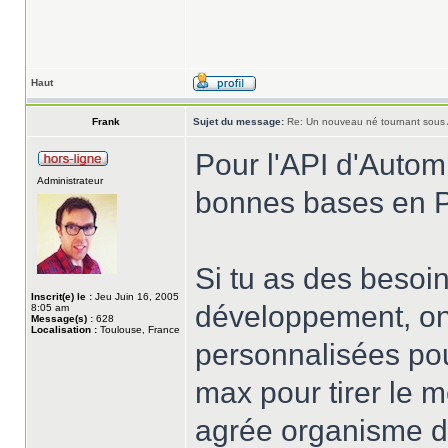
Haut
Frank
Sujet du message:
Re: Un nouveau né tournant sous
Pour l'API d'Automne
Administrateur
bonnes bases en 
Si tu as des besoi
Inscrit(e) le :
Jeu Juin 16, 2005
développement, on
8:05 am
Message(s) :
628
Localisation :
Toulouse, France
personnalisées pou
max pour tirer le m
agrée organisme de