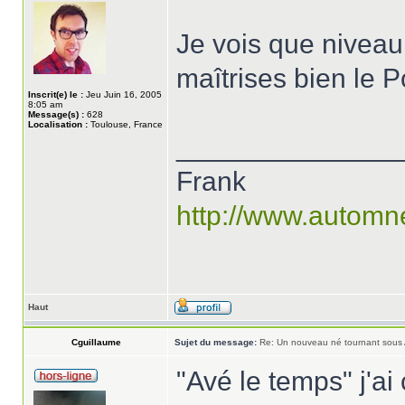
Je vois que niveau 
maîtrises bien le
Inscrit(e) le :
Jeu Juin 16, 2005
8:05 am
Message(s) :
628
Localisation :
Toulouse, France
______________
Frank
http://www.automn
Haut
Cguillaume
Sujet du message:
Re: Un nouveau né tournant sous
"Avé le temps" j'ai