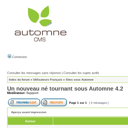
Connexion
Consulter les messages sans réponse
|
Consulter les sujets actifs
Index du forum
»
Utilisateurs Français
»
Sites sous Automne
Un nouveau né tournant sous Automne 4.2
Modérateur:
Support
Page
1
sur
1
[ 4 messages ]
Aperçu avant impression
Auteur