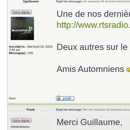
Cguillaume
Sujet du message:
Un nouveau né tournant sous Aut
Une de nos dernièr
http://www.rtsradio.
Deux autres sur le f
Inscrit(e) le :
Mar Août 24, 2010
3:48 pm
Message(s) :
109
Amis Automniens
Haut
Frank
Sujet du message:
Re: Un nouveau né tournant sous
Merci Guillaume,
Administrateur