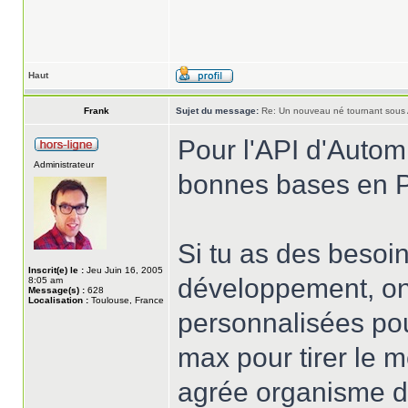
Haut
Frank
Sujet du message:
Re: Un nouveau né tournant sous
Pour l'API d'Automne
Administrateur
bonnes bases en 
Si tu as des besoi
Inscrit(e) le :
Jeu Juin 16, 2005
développement, on
8:05 am
Message(s) :
628
Localisation :
Toulouse, France
personnalisées pou
max pour tirer le m
agrée organisme de