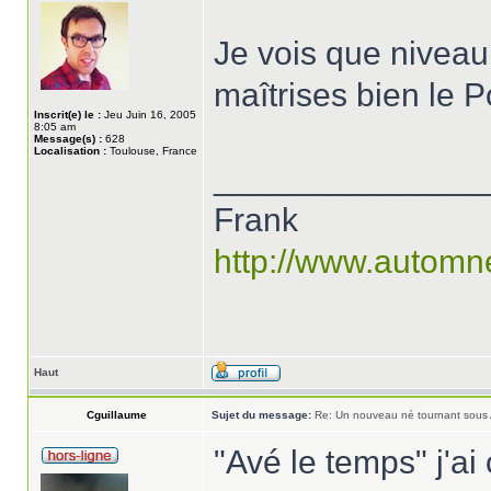
Je vois que niveau 
maîtrises bien le
Inscrit(e) le :
Jeu Juin 16, 2005
8:05 am
Message(s) :
628
Localisation :
Toulouse, France
______________
Frank
http://www.automn
Haut
Cguillaume
Sujet du message:
Re: Un nouveau né tournant sous
"Avé le temps" j'ai