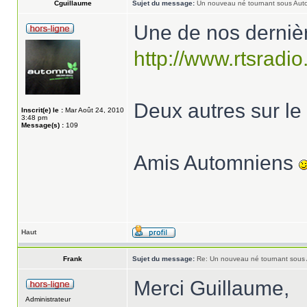
Cguillaume
Sujet du message:
Un nouveau né tournant sous Aut
Une de nos dernièr
http://www.rtsradio.
Deux autres sur le f
Inscrit(e) le :
Mar Août 24, 2010
3:48 pm
Message(s) :
109
Amis Automniens
Haut
Frank
Sujet du message:
Re: Un nouveau né tournant sous
Merci Guillaume,
Administrateur