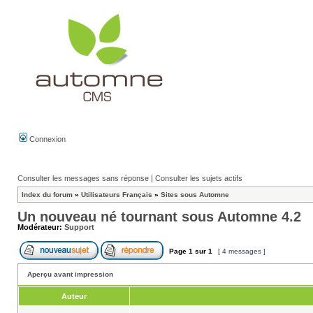
Connexion
Consulter les messages sans réponse
|
Consulter les sujets actifs
Index du forum
»
Utilisateurs Français
»
Sites sous Automne
Un nouveau né tournant sous Automne 4.2
Modérateur:
Support
Page
1
sur
1
[ 4 messages ]
Aperçu avant impression
Auteur