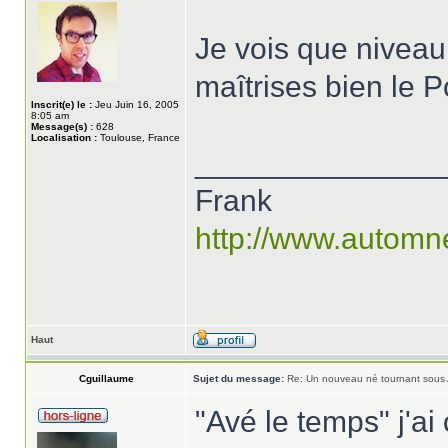
Je vois que niveau 
maîtrises bien le
Inscrit(e) le :
Jeu Juin 16, 2005
8:05 am
Message(s) :
628
Localisation :
Toulouse, France
______________
Frank
http://www.automn
Haut
Cguillaume
Sujet du message:
Re: Un nouveau né tournant sous
"Avé le temps" j'ai