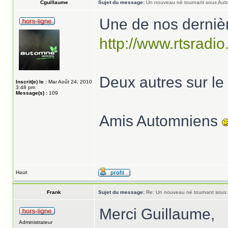
Cguillaume
Sujet du message:
Un nouveau né tournant sous Aut
Une de nos dernièr
http://www.rtsradio.
Deux autres sur le f
Inscrit(e) le :
Mar Août 24, 2010
3:48 pm
Message(s) :
109
Amis Automniens
Haut
Frank
Sujet du message:
Re: Un nouveau né tournant sous
Merci Guillaume,
Administrateur