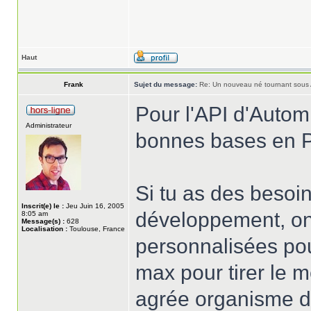
Haut
Frank
Sujet du message:
Re: Un nouveau né tournant sous
Pour l'API d'Automne
Administrateur
bonnes bases en 
Si tu as des besoi
Inscrit(e) le :
Jeu Juin 16, 2005
développement, on
8:05 am
Message(s) :
628
Localisation :
Toulouse, France
personnalisées pou
max pour tirer le m
agrée organisme de