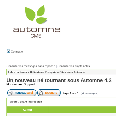
Connexion
Consulter les messages sans réponse
|
Consulter les sujets actifs
Index du forum
»
Utilisateurs Français
»
Sites sous Automne
Un nouveau né tournant sous Automne 4.2
Modérateur:
Support
Page
1
sur
1
[ 4 messages ]
Aperçu avant impression
Auteur