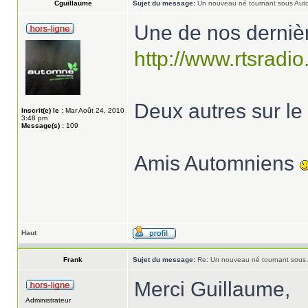
Cguillaume
Sujet du message:
Un nouveau né tournant sous Aut
Une de nos dernièr
http://www.rtsradio.
Deux autres sur le f
Inscrit(e) le :
Mar Août 24, 2010
3:48 pm
Message(s) :
109
Amis Automniens
Haut
Frank
Sujet du message:
Re: Un nouveau né tournant sous
Merci Guillaume,
Administrateur