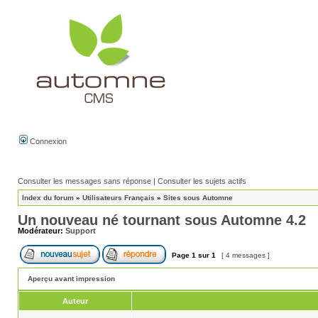
Connexion
Consulter les messages sans réponse
|
Consulter les sujets actifs
Index du forum
»
Utilisateurs Français
»
Sites sous Automne
Un nouveau né tournant sous Automne 4.2
Modérateur:
Support
Page
1
sur
1
[ 4 messages ]
Aperçu avant impression
Auteur