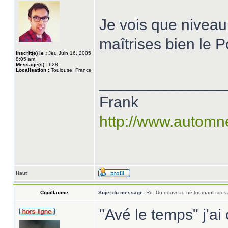
Je vois que niveau 
maîtrises bien le
Inscrit(e) le :
Jeu Juin 16, 2005
8:05 am
Message(s) :
628
Localisation :
Toulouse, France
______________
Frank
http://www.automn
Haut
Cguillaume
Sujet du message:
Re: Un nouveau né tournant sous
"Avé le temps" j'ai