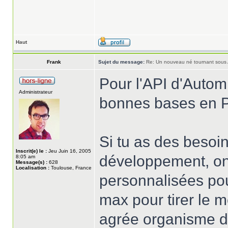
Haut
Frank
Sujet du message:
Re: Un nouveau né tournant sous
Pour l'API d'Automne
Administrateur
bonnes bases en 
Si tu as des besoi
Inscrit(e) le :
Jeu Juin 16, 2005
développement, on
8:05 am
Message(s) :
628
Localisation :
Toulouse, France
personnalisées pou
max pour tirer le m
agrée organisme de