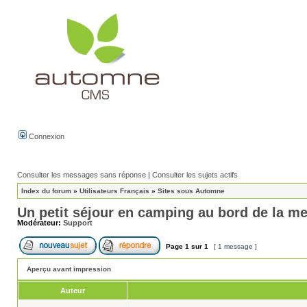
Connexion
Consulter les messages sans réponse
|
Consulter les sujets actifs
Index du forum
»
Utilisateurs Français
»
Sites sous Automne
Un petit séjour en camping au bord de la me
Modérateur:
Support
Page
1
sur
1
[ 1 message ]
Aperçu avant impression
Auteur