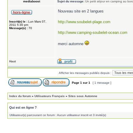
mediaboost
Sujet du message:
Un petit séjour en camping au bor
Nouveau site en 2 langues
http://www.soubelet-plage.com
Inscrit(e) le :
Lun Mars 07,
2011 5:30 pm
Message(s) :
70
http://www.camping-soubelet-ocean.com
merci automne
Haut
Afficher les messages publiés depuis :
Page
1
sur
1
[ 1 message ]
Index du forum
»
Utilisateurs Français
»
Sites sous Automne
Qui est en ligne ?
Utilisateur(s) parcourant ce forum : Aucun utilisateur inscrit et 3 invité(s)