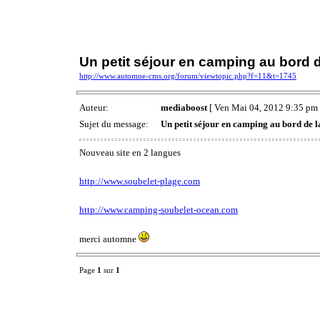
Un petit séjour en camping au bord d
http://www.automne-cms.org/forum/viewtopic.php?f=11&t=1745
Auteur:
mediaboost
[ Ven Mai 04, 2012 9:35 pm 
Sujet du message:
Un petit séjour en camping au bord de l
Nouveau site en 2 langues
http://www.soubelet-plage.com
http://www.camping-soubelet-ocean.com
merci automne
Page
1
sur
1