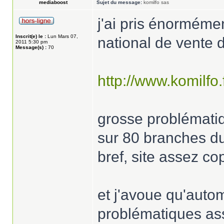
mediaboost
Sujet du message:
komilfo sas
j'ai pris énormémen
Inscrit(e) le :
Lun Mars 07,
national de vente d
2011 5:30 pm
Message(s) :
70
http://www.komilfo.
grosse problématiqu
sur 80 branches du 
bref, site assez co
et j'avoue qu'auto
problématiques ass