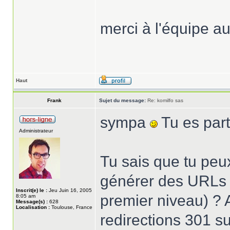
merci à l'équipe 
Haut
Frank
Sujet du message:
Re: komilfo sas
sympa
Tu es part
Administrateur
Tu sais que tu peux
générer des URLs s
Inscrit(e) le :
Jeu Juin 16, 2005
premier niveau) ?
8:05 am
Message(s) :
628
Localisation :
Toulouse, France
redirections 301 s