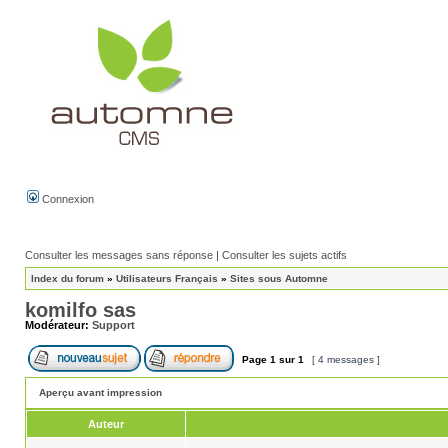
Connexion
Consulter les messages sans réponse
|
Consulter les sujets actifs
Index du forum
»
Utilisateurs Français
»
Sites sous Automne
komilfo sas
Modérateur:
Support
Page
1
sur
1
[ 4 messages ]
Aperçu avant impression
Auteur