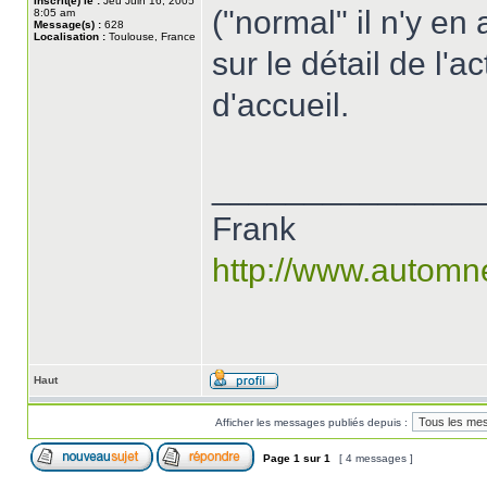
Inscrit(e) le :
Jeu Juin 16, 2005
("normal" il n'y en 
8:05 am
Message(s) :
628
Localisation :
Toulouse, France
sur le détail de l'a
d'accueil.
______________
Frank
http://www.automn
Haut
Afficher les messages publiés depuis :
Page
1
sur
1
[ 4 messages ]