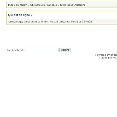
Index du forum
»
Utilisateurs Français
»
Sites sous Automne
Qui est en ligne ?
Utilisateur(s) parcourant ce forum : Aucun utilisateur inscrit et 2 invité(s)
Recherche de:
Powered by
php
Traduit par Ma