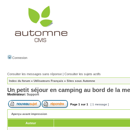
Connexion
Consulter les messages sans réponse
|
Consulter les sujets actifs
Index du forum
»
Utilisateurs Français
»
Sites sous Automne
Un petit séjour en camping au bord de la me
Modérateur:
Support
Page
1
sur
1
[ 1 message ]
Aperçu avant impression
Auteur