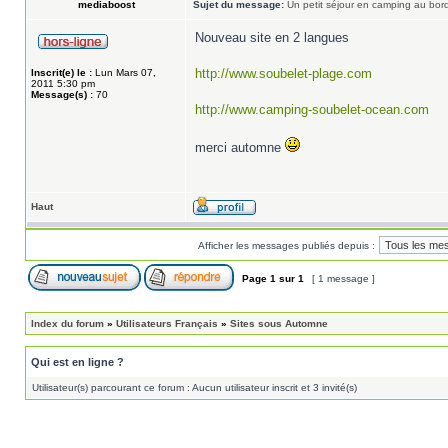
mediaboost
Sujet du message:
Un petit séjour en camping au bor
Nouveau site en 2 langues
http://www.soubelet-plage.com
Inscrit(e) le :
Lun Mars 07,
2011 5:30 pm
Message(s) :
70
http://www.camping-soubelet-ocean.com
merci automne
Haut
Afficher les messages publiés depuis :
Page
1
sur
1
[ 1 message ]
Index du forum
»
Utilisateurs Français
»
Sites sous Automne
Qui est en ligne ?
Utilisateur(s) parcourant ce forum : Aucun utilisateur inscrit et 3 invité(s)