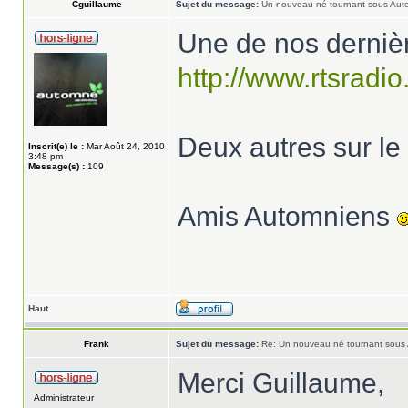
Cguillaume
Sujet du message:
Un nouveau né tournant sous Aut
Une de nos dernièr
http://www.rtsradio.
Deux autres sur le f
Inscrit(e) le :
Mar Août 24, 2010
3:48 pm
Message(s) :
109
Amis Automniens
Haut
Frank
Sujet du message:
Re: Un nouveau né tournant sous
Merci Guillaume,
Administrateur