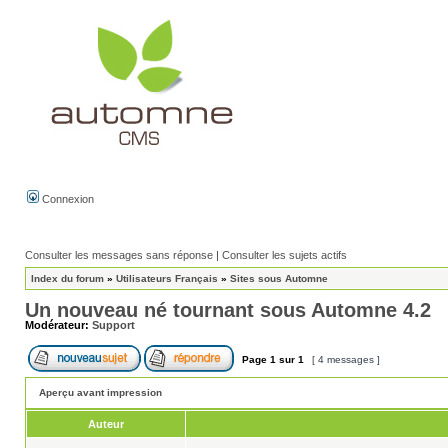
Connexion
Consulter les messages sans réponse
|
Consulter les sujets actifs
Index du forum
»
Utilisateurs Français
»
Sites sous Automne
Un nouveau né tournant sous Automne 4.2
Modérateur:
Support
Page
1
sur
1
[ 4 messages ]
Aperçu avant impression
Auteur