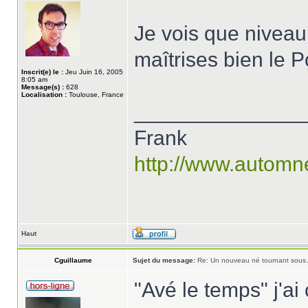
Je vois que niveau 
maîtrises bien le
Inscrit(e) le :
Jeu Juin 16, 2005
8:05 am
Message(s) :
628
Localisation :
Toulouse, France
______________
Frank
http://www.automn
Haut
Cguillaume
Sujet du message:
Re: Un nouveau né tournant sous
"Avé le temps" j'ai