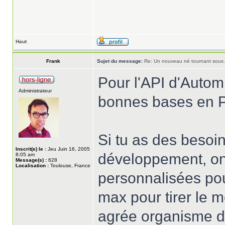
Haut
Frank
Sujet du message:
Re: Un nouveau né tournant sous
Pour l'API d'Automne
Administrateur
bonnes bases en 
Si tu as des besoi
Inscrit(e) le :
Jeu Juin 16, 2005
développement, on
8:05 am
Message(s) :
628
Localisation :
Toulouse, France
personnalisées pou
max pour tirer le m
agrée organisme de