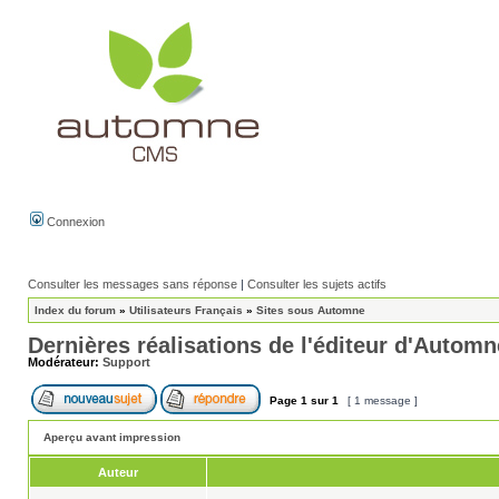
Connexion
Consulter les messages sans réponse
|
Consulter les sujets actifs
Index du forum
»
Utilisateurs Français
»
Sites sous Automne
Dernières réalisations de l'éditeur d'Automn
Modérateur:
Support
Page
1
sur
1
[ 1 message ]
Aperçu avant impression
Auteur