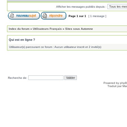
Afficher les messages publiés depuis :
Page
1
sur
1
[ 1 message ]
Index du forum
»
Utilisateurs Français
»
Sites sous Automne
Qui est en ligne ?
Utilisateur(s) parcourant ce forum : Aucun utilisateur inscrit et 2 invité(s)
Recherche de:
Powered by
php
Traduit par Ma