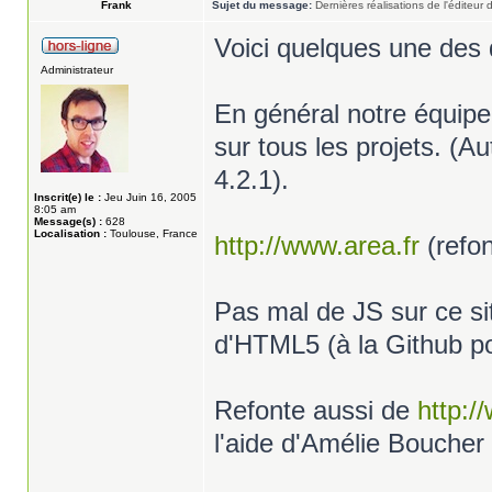
Frank
Sujet du message:
Dernières réalisations de l'éditeur
Voici quelques une des d
Administrateur
En général notre équipe
sur tous les projets. (
4.2.1).
Inscrit(e) le :
Jeu Juin 16, 2005
8:05 am
Message(s) :
628
Localisation :
Toulouse, France
http://www.area.fr
(refo
Pas mal de JS sur ce sit
d'HTML5 (à la Github po
Refonte aussi de
http:/
l'aide d'Amélie Boucher