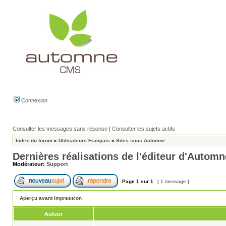
Connexion
Consulter les messages sans réponse
|
Consulter les sujets actifs
Index du forum
»
Utilisateurs Français
»
Sites sous Automne
Dernières réalisations de l'éditeur d'Automn
Modérateur:
Support
Page
1
sur
1
[ 1 message ]
Aperçu avant impression
Auteur