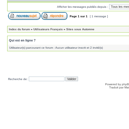
Afficher les messages publiés depuis :
Page
1
sur
1
[ 1 message ]
Index du forum
»
Utilisateurs Français
»
Sites sous Automne
Qui est en ligne ?
Utilisateur(s) parcourant ce forum : Aucun utilisateur inscrit et 2 invité(s)
Recherche de:
Powered by
php
Traduit par Ma