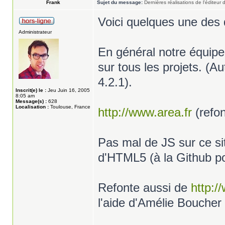
Frank
Sujet du message:
Dernières réalisations de l'éditeur
Voici quelques une des d
Administrateur
En général notre équipe
sur tous les projets. (
4.2.1).
Inscrit(e) le :
Jeu Juin 16, 2005
8:05 am
Message(s) :
628
Localisation :
Toulouse, France
http://www.area.fr
(refo
Pas mal de JS sur ce sit
d'HTML5 (à la Github po
Refonte aussi de
http:/
l'aide d'Amélie Boucher