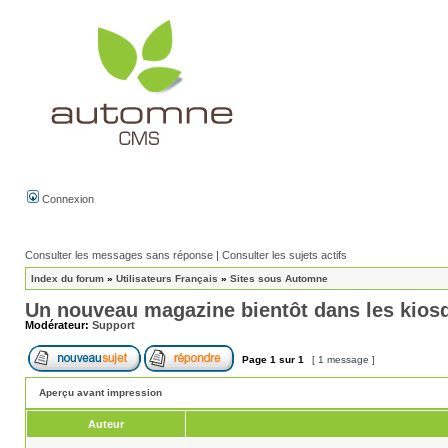
Connexion
Consulter les messages sans réponse
|
Consulter les sujets actifs
Index du forum
»
Utilisateurs Français
»
Sites sous Automne
Un nouveau magazine bientôt dans les kios
Modérateur:
Support
Page
1
sur
1
[ 1 message ]
Aperçu avant impression
Auteur