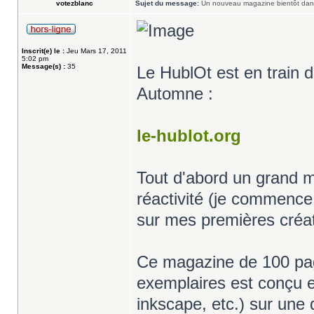
votezblanc
Sujet du message:
Un nouveau magazine bientôt dans
Inscrit(e) le :
Jeu Mars 17, 2011
5:02 pm
Message(s) :
35
Le HublOt est en train d
Automne :
le-hublot.org
Tout d'abord un grand m
réactivité (je commence à
sur mes premières créati
Ce magazine de 100 page
exemplaires est conçu en
inkscape, etc.) sur une 