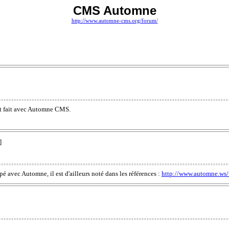
CMS Automne
http://www.automne-cms.org/forum/
 est fait avec Automne CMS.
]
é avec Automne, il est d'ailleurs noté dans les références :
http://www.automne.ws/