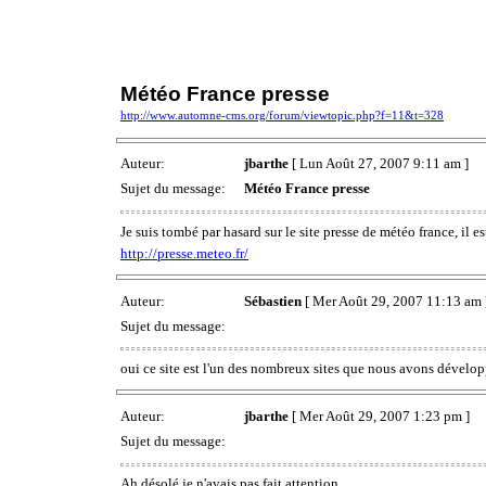
Météo France presse
http://www.automne-cms.org/forum/viewtopic.php?f=11&t=328
Auteur:
jbarthe
[ Lun Août 27, 2007 9:11 am ]
Sujet du message:
Météo France presse
Je suis tombé par hasard sur le site presse de météo france, il
http://presse.meteo.fr/
Auteur:
Sébastien
[ Mer Août 29, 2007 11:13 am 
Sujet du message:
oui ce site est l'un des nombreux sites que nous avons développ
Auteur:
jbarthe
[ Mer Août 29, 2007 1:23 pm ]
Sujet du message:
Ah désolé je n'avais pas fait attention.