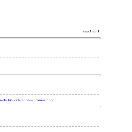
Page
1
sur
1
web/149-references-automne.php