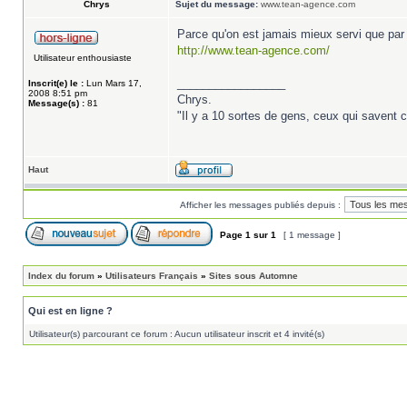
Chrys
Sujet du message:
www.tean-agence.com
Parce qu'on est jamais mieux servi que par
http://www.tean-agence.com/
Utilisateur enthousiaste
_________________
Inscrit(e) le :
Lun Mars 17,
2008 8:51 pm
Chrys.
Message(s) :
81
"Il y a 10 sortes de gens, ceux qui savent c
Haut
Afficher les messages publiés depuis :
Page
1
sur
1
[ 1 message ]
Index du forum
»
Utilisateurs Français
»
Sites sous Automne
Qui est en ligne ?
Utilisateur(s) parcourant ce forum : Aucun utilisateur inscrit et 4 invité(s)