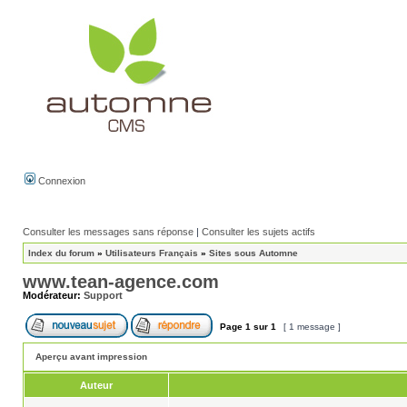
Connexion
Consulter les messages sans réponse
|
Consulter les sujets actifs
Index du forum
»
Utilisateurs Français
»
Sites sous Automne
www.tean-agence.com
Modérateur:
Support
Page
1
sur
1
[ 1 message ]
Aperçu avant impression
Auteur