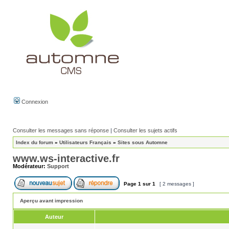
Connexion
Consulter les messages sans réponse
|
Consulter les sujets actifs
Index du forum
»
Utilisateurs Français
»
Sites sous Automne
www.ws-interactive.fr
Modérateur:
Support
Page
1
sur
1
[ 2 messages ]
Aperçu avant impression
Auteur