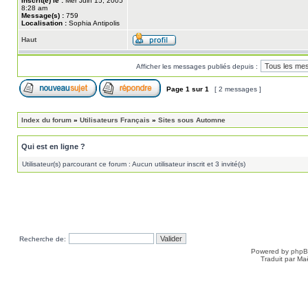
Inscrit(e) le :
Mer Juin 15, 2005
8:28 am
Message(s) :
759
Localisation :
Sophia Antipolis
Haut
Afficher les messages publiés depuis :
Page
1
sur
1
[ 2 messages ]
Index du forum
»
Utilisateurs Français
»
Sites sous Automne
Qui est en ligne ?
Utilisateur(s) parcourant ce forum : Aucun utilisateur inscrit et 3 invité(s)
Recherche de:
Powered by
php
Traduit par Ma