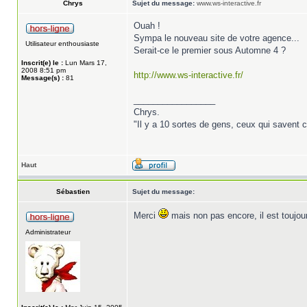
Chrys
Sujet du message:
www.ws-interactive.fr
Ouah !
Sympa le nouveau site de votre agence...
Utilisateur enthousiaste
Serait-ce le premier sous Automne 4 ?
Inscrit(e) le :
Lun Mars 17,
2008 8:51 pm
http://www.ws-interactive.fr/
Message(s) :
81
_________________
Chrys.
"Il y a 10 sortes de gens, ceux qui savent c
Haut
Sébastien
Sujet du message:
Merci
mais non pas encore, il est toujo
Administrateur