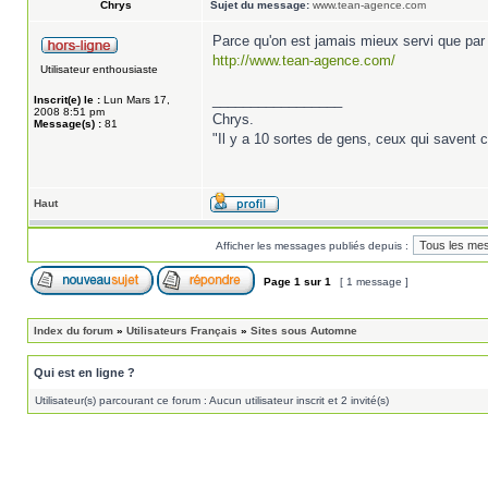
Chrys
Sujet du message:
www.tean-agence.com
Parce qu'on est jamais mieux servi que par
http://www.tean-agence.com/
Utilisateur enthousiaste
_________________
Inscrit(e) le :
Lun Mars 17,
2008 8:51 pm
Chrys.
Message(s) :
81
"Il y a 10 sortes de gens, ceux qui savent c
Haut
Afficher les messages publiés depuis :
Page
1
sur
1
[ 1 message ]
Index du forum
»
Utilisateurs Français
»
Sites sous Automne
Qui est en ligne ?
Utilisateur(s) parcourant ce forum : Aucun utilisateur inscrit et 2 invité(s)