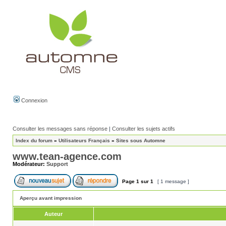
Connexion
Consulter les messages sans réponse
|
Consulter les sujets actifs
Index du forum
»
Utilisateurs Français
»
Sites sous Automne
www.tean-agence.com
Modérateur:
Support
Page
1
sur
1
[ 1 message ]
Aperçu avant impression
Auteur