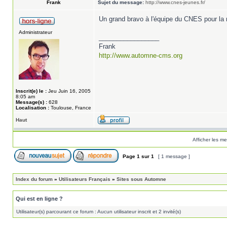
Frank
Sujet du message:
http://www.cnes-jeunes.fr/
Un grand bravo à l'équipe du CNES pour la
Administrateur
_________________
Frank
http://www.automne-cms.org
Inscrit(e) le :
Jeu Juin 16, 2005
8:05 am
Message(s) :
628
Localisation :
Toulouse, France
Haut
Afficher les m
Page
1
sur
1
[ 1 message ]
Index du forum
»
Utilisateurs Français
»
Sites sous Automne
Qui est en ligne ?
Utilisateur(s) parcourant ce forum : Aucun utilisateur inscrit et 2 invité(s)