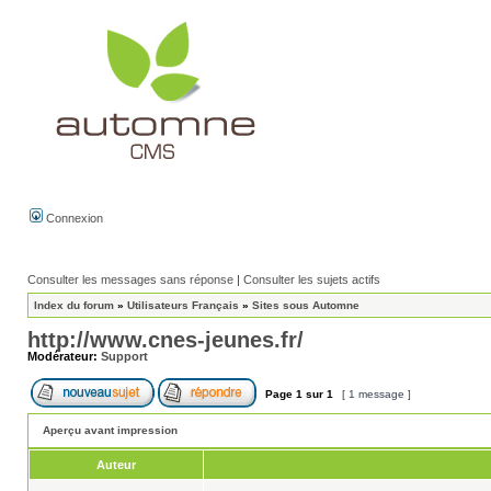
Connexion
Consulter les messages sans réponse
|
Consulter les sujets actifs
Index du forum
»
Utilisateurs Français
»
Sites sous Automne
http://www.cnes-jeunes.fr/
Modérateur:
Support
Page
1
sur
1
[ 1 message ]
Aperçu avant impression
Auteur