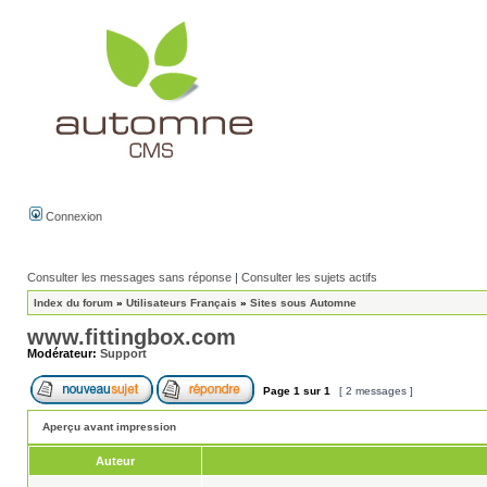
Connexion
Consulter les messages sans réponse
|
Consulter les sujets actifs
Index du forum
»
Utilisateurs Français
»
Sites sous Automne
www.fittingbox.com
Modérateur:
Support
Page
1
sur
1
[ 2 messages ]
Aperçu avant impression
Auteur