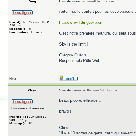
Greg
Sujet du message:
www.fittingbox.com
Automne, le confort pour les développeurs e
http://www.fittingbox.com
Inscrit(e) le :
Mer Juin 15, 2005
2:08 pm
Message(s) :
6
Localisation :
Toulouse
C'est notre première mouture, qui sera sou
Sky is the limit !
---
Grégory Guérin
Responsable Pôle Web
Haut
Chrys
Sujet du message:
Re: www.fittingbox.com
beau, propre, efficace...
Utilisateur enthousiaste
bravo !!!
Inscrit(e) le :
Lun Mars 17,
2008 8:51 pm
_________________
Message(s) :
81
Chrys.
"Il y a 10 sortes de gens, ceux qui savent c