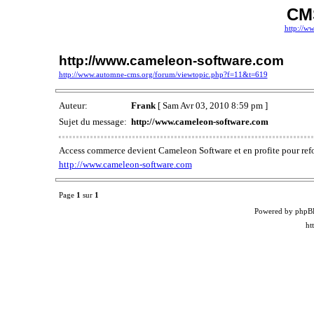
CM
http://w
http://www.cameleon-software.com
http://www.automne-cms.org/forum/viewtopic.php?f=11&t=619
Auteur:
Frank
[ Sam Avr 03, 2010 8:59 pm ]
Sujet du message:
http://www.cameleon-software.com
Access commerce devient Cameleon Software et en profite pour ref
http://www.cameleon-software.com
Page
1
sur
1
Powered by phpB
ht