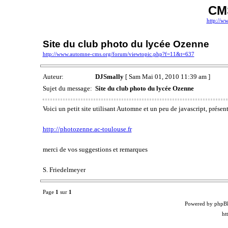
CM
http://w
Site du club photo du lycée Ozenne
http://www.automne-cms.org/forum/viewtopic.php?f=11&t=637
Auteur:
DJSmally
[ Sam Mai 01, 2010 11:39 am ]
Sujet du message:
Site du club photo du lycée Ozenne
Voici un petit site utilisant Automne et un peu de javascript, prése
http://photozenne.ac-toulouse.fr
merci de vos suggestions et remarques
S. Friedelmeyer
Page
1
sur
1
Powered by phpB
ht