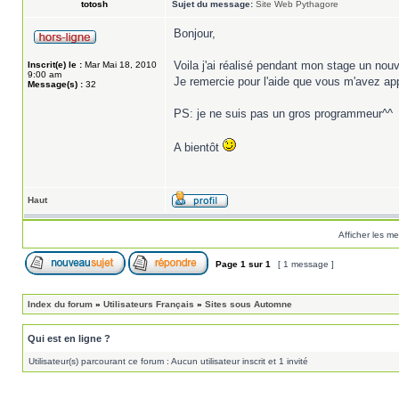
totosh
Sujet du message:
Site Web Pythagore
Bonjour,
Voila j'ai réalisé pendant mon stage un nou
Inscrit(e) le :
Mar Mai 18, 2010
9:00 am
Je remercie pour l'aide que vous m'avez appo
Message(s) :
32
PS: je ne suis pas un gros programmeur^^
A bientôt
Haut
Afficher les m
Page
1
sur
1
[ 1 message ]
Index du forum
»
Utilisateurs Français
»
Sites sous Automne
Qui est en ligne ?
Utilisateur(s) parcourant ce forum : Aucun utilisateur inscrit et 1 invité