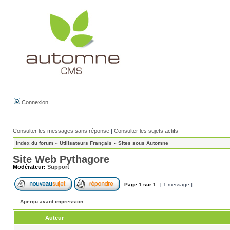
Connexion
Consulter les messages sans réponse
|
Consulter les sujets actifs
Index du forum
»
Utilisateurs Français
»
Sites sous Automne
Site Web Pythagore
Modérateur:
Support
Page
1
sur
1
[ 1 message ]
Aperçu avant impression
Auteur