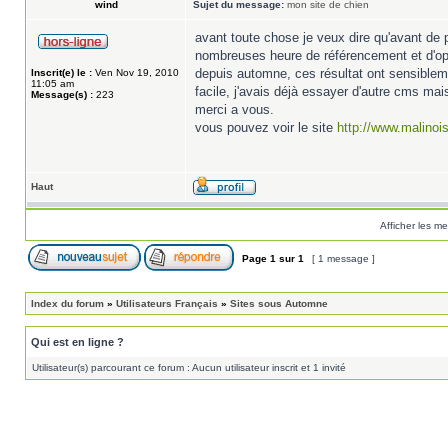
wind
Sujet du message:
mon site de chien
avant toute chose je veux dire qu'avant de p
nombreuses heure de référencement et d'op
depuis automne, ces résultat ont sensibleme
Inscrit(e) le :
Ven Nov 19, 2010
11:05 am
facile, j'avais déjà essayer d'autre cms ma
Message(s) :
223
merci a vous.
vous pouvez voir le site
http://www.malinois-
Haut
Afficher les m
Page
1
sur
1
[ 1 message ]
Index du forum
»
Utilisateurs Français
»
Sites sous Automne
Qui est en ligne ?
Utilisateur(s) parcourant ce forum : Aucun utilisateur inscrit et 1 invité