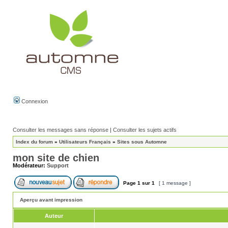
Connexion
Consulter les messages sans réponse
|
Consulter les sujets actifs
Index du forum
»
Utilisateurs Français
»
Sites sous Automne
mon site de chien
Modérateur:
Support
Page
1
sur
1
[ 1 message ]
Aperçu avant impression
Auteur