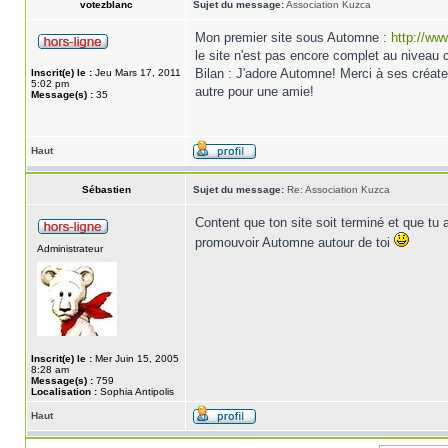
votezblanc
Sujet du message:
Association Kuzca
Mon premier site sous Automne :
http://ww
le site n'est pas encore complet au niveau c
Bilan : J'adore Automne! Merci à ses créateu
Inscrit(e) le :
Jeu Mars 17, 2011
5:02 pm
autre pour une amie!
Message(s) :
35
Haut
Sébastien
Sujet du message:
Re: Association Kuzca
Content que ton site soit terminé et que tu
promouvoir Automne autour de toi
Administrateur
Inscrit(e) le :
Mer Juin 15, 2005
8:28 am
Message(s) :
759
Localisation :
Sophia Antipolis
Haut