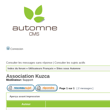
Connexion
Consulter les messages sans réponse
|
Consulter les sujets actifs
Index du forum
»
Utilisateurs Français
»
Sites sous Automne
Association Kuzca
Modérateur:
Support
Page
1
sur
1
[ 2 messages ]
Aperçu avant impression
Auteur