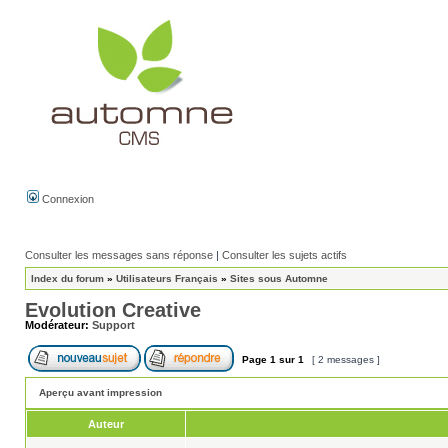
Connexion
Consulter les messages sans réponse
|
Consulter les sujets actifs
Index du forum
»
Utilisateurs Français
»
Sites sous Automne
Evolution Creative
Modérateur:
Support
Page
1
sur
1
[ 2 messages ]
Aperçu avant impression
Auteur