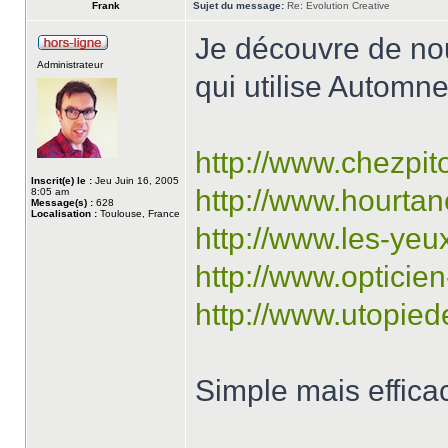
Frank
Sujet du message:
Re: Evolution Creative
Je découvre de no
Administrateur
qui utilise Automne
http://www.chezpi
Inscrit(e) le :
Jeu Juin 16, 2005
http://www.hourtan
8:05 am
Message(s) :
628
Localisation :
Toulouse, France
http://www.les-yeux
http://www.opticie
http://www.utopie
Simple mais effica