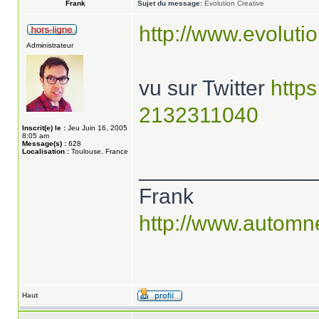
Frank
Sujet du message:
Evolution Creative
http://www.evoluti
Administrateur
vu sur Twitter
https
2132311040
Inscrit(e) le :
Jeu Juin 16, 2005
8:05 am
Message(s) :
628
Localisation :
Toulouse, France
______________
Frank
http://www.automn
Haut