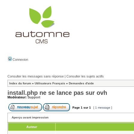
Connexion
Consulter les messages sans réponse
|
Consulter les sujets actifs
Index du forum
»
Utilisateurs Français
»
Demandes d'aide
install.php ne se lance pas sur ovh
Modérateur:
Support
Page
1
sur
1
[ 1 message ]
Aperçu avant impression
Auteur