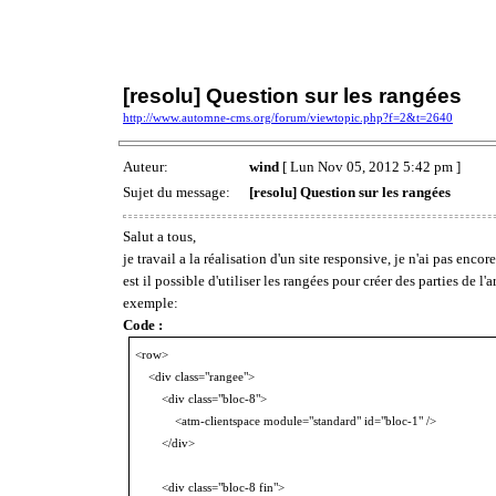
[resolu] Question sur les rangées
http://www.automne-cms.org/forum/viewtopic.php?f=2&t=2640
Auteur:
wind
[ Lun Nov 05, 2012 5:42 pm ]
Sujet du message:
[resolu] Question sur les rangées
Salut a tous,
je travail a la réalisation d'un site responsive, je n'ai pas encor
est il possible d'utiliser les rangées pour créer des parties de l'a
exemple:
Code :
<row>
<div class="rangee">
<div class="bloc-8">
<atm-clientspace module="standard" id="bloc-1" />
</div>
<div class="bloc-8 fin">