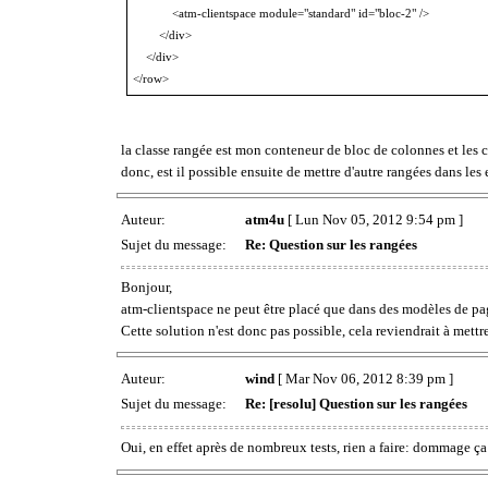
<atm-clientspace module="standard" id="bloc-2" />
</div>
</div>
</row>
la classe rangée est mon conteneur de bloc de colonnes et les cl
donc, est il possible ensuite de mettre d'autre rangées dans les 
Auteur:
atm4u
[ Lun Nov 05, 2012 9:54 pm ]
Sujet du message:
Re: Question sur les rangées
Bonjour,
atm-clientspace ne peut être placé que dans des modèles de pa
Cette solution n'est donc pas possible, cela reviendrait à mettre
Auteur:
wind
[ Mar Nov 06, 2012 8:39 pm ]
Sujet du message:
Re: [resolu] Question sur les rangées
Oui, en effet après de nombreux tests, rien a faire: dommage ça