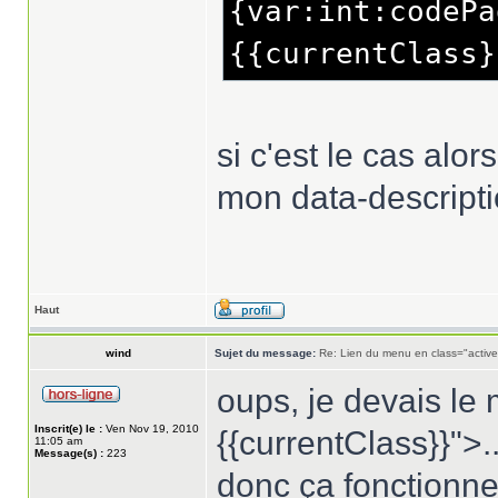
{var:int:codePa
{{currentClass}
si c'est le cas alo
mon data-descripti
Haut
wind
Sujet du message:
Re: Lien du menu en class="active
oups, je devais le m
Inscrit(e) le :
Ven Nov 19, 2010
{{currentClass}}">..
11:05 am
Message(s) :
223
donc ça fonctionne 