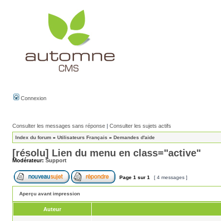
Connexion
Consulter les messages sans réponse
|
Consulter les sujets actifs
Index du forum
»
Utilisateurs Français
»
Demandes d'aide
[résolu] Lien du menu en class="active"
Modérateur:
Support
Page
1
sur
1
[ 4 messages ]
Aperçu avant impression
Auteur