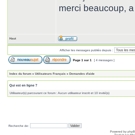
merci beaucoup, a 
Haut
Afficher les messages publiés depuis :
Page
1
sur
1
[ 4 messages ]
Index du forum
»
Utilisateurs Français
»
Demandes d'aide
Qui est en ligne ?
Utilisateur(s) parcourant ce forum : Aucun utilisateur inscrit et 10 invité(s)
Recherche de:
Powered by
php
Traduit par Ma