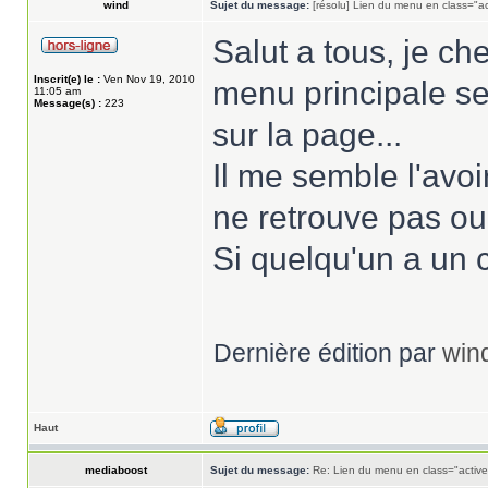
wind
Sujet du message:
[résolu] Lien du menu en class="ac
Salut a tous, je ch
Inscrit(e) le :
Ven Nov 19, 2010
menu principale se
11:05 am
Message(s) :
223
sur la page...
Il me semble l'avoir
ne retrouve pas ou.
Si quelqu'un a un c
Dernière édition par
win
Haut
mediaboost
Sujet du message:
Re: Lien du menu en class="active