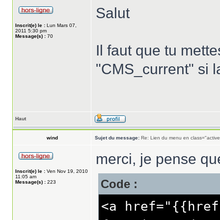
Salut
Inscrit(e) le :
Lun Mars 07,
2011 5:30 pm
Message(s) :
70
Il faut que tu mett
"CMS_current" si l
Haut
wind
Sujet du message:
Re: Lien du menu en class="active
merci, je pense q
Inscrit(e) le :
Ven Nov 19, 2010
11:05 am
Code :
Message(s) :
223
<a href="{{href