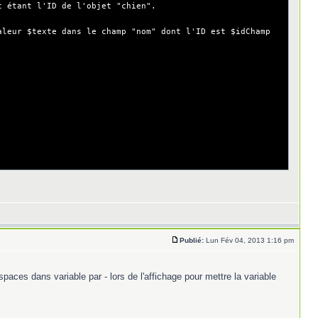
 étant l'ID de l'objet "chien".
leur $texte dans le champ "nom" dont l'ID est $idChamp
Publié:
Lun Fév 04, 2013 1:16 pm
paces dans variable par - lors de l'affichage pour mettre la variable