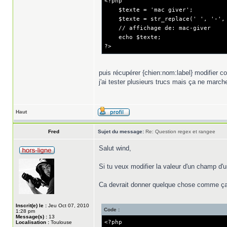
<?php
$texte = 'mac giver';
$texte = str_replace(' ', '-', 
// affichage de: mac-giver
echo $texte;
?>
puis récupérer {chien:nom:label} modifier c
j'ai tester plusieurs trucs mais ça ne march
Haut
Fred
Sujet du message:
Re: Question regex et rangee
Salut wind,
Si tu veux modifier la valeur d'un champ d'u
Ca devrait donner quelque chose comme ça
Inscrit(e) le :
Jeu Oct 07, 2010
Code :
1:28 pm
Message(s) :
13
<?php
Localisation :
Toulouse