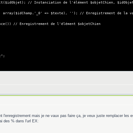
($idObjet); // Instanciation de l'élément $objetChien, $idObjet
array($idChamp.'_0' => $texte), ''); // Enregistrement de la va
e()) // Enregistrement de l'élément $objetChien
t";
t l'enregistrement mais je ne vaux pas faire ça, je veux juste remplacer les es
j'ai des % dans l'url EX: