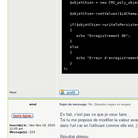
$objetChien = new CMS_poly_object
$objetChien->setValues($idChamp, 
if($objetChien->writeToPersistenc
{
echo "Enregistrement OK";
}
else
{
echo "Erreur d'enregistremen
}
?>
Haut
wind
Sujet du message:
Re: Question regex et rangee
En fait, c'est pas ce que je veux faire...
Toi tu me propose de modifier la valeur avan
dans l'url car en l'utilisant comme elle est, 
Inscrit(e) le :
Ven Nov 19, 2010
11:05 am
Message(s) :
223
Résultat obtenu: