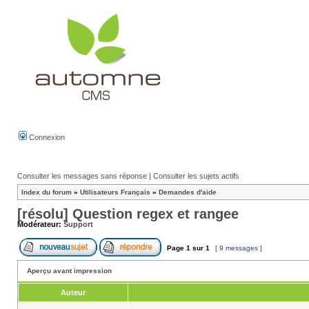
Connexion
Consulter les messages sans réponse
|
Consulter les sujets actifs
Index du forum
»
Utilisateurs Français
»
Demandes d'aide
[résolu] Question regex et rangee
Modérateur:
Support
Page
1
sur
1
[ 9 messages ]
Aperçu avant impression
Auteur