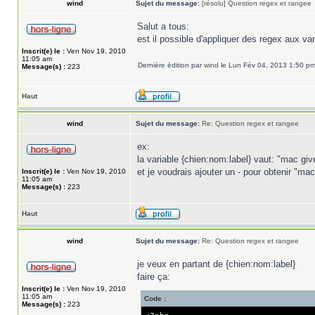
wind
Sujet du message:
[résolu] Question regex et rangee
Salut a tous:
est il possible d'appliquer des regex aux va
Inscrit(e) le :
Ven Nov 19, 2010
11:05 am
Dernière édition par
wind
le Lun Fév 04, 2013 1:50 pm, 
Message(s) :
223
Haut
wind
Sujet du message:
Re: Question regex et rangee
ex:
la variable {chien:nom:label} vaut: "mac giv
et je voudrais ajouter un - pour obtenir "mac-g
Inscrit(e) le :
Ven Nov 19, 2010
11:05 am
Message(s) :
223
Haut
wind
Sujet du message:
Re: Question regex et rangee
je veux en partant de {chien:nom:label}
faire ça:
Inscrit(e) le :
Ven Nov 19, 2010
11:05 am
Code :
Message(s) :
223