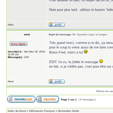
Pour détailler un peu, ce helper fait un
str_
Note pour plus tard : utilises le bouton "é
Haut
wind
Sujet du message:
Re: Question regex et rangee
Très grand merci, comme tu le dis, ça reto
pour le coup tu viens aussi de me faire comp
Inscrit(e) le :
Ven Nov 19, 2010
Bravo Fred, merci a toi
11:05 am
Message(s) :
223
EDIT: t'a vu, la j'édite le message
en fait, si je n'édite pas, c'est pour être su
Haut
Afficher les m
Page
1
sur
1
[ 9 messages ]
Index du forum
»
Utilisateurs Français
»
Demandes d'aide