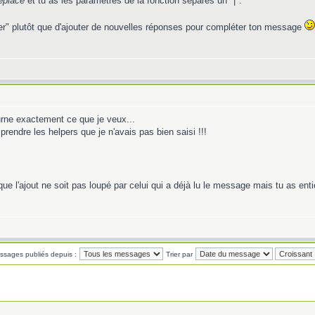
replace
et tu as les paramètres de la fonction séparés un "|".
diter" plutôt que d'ajouter de nouvelles réponses pour compléter ton message
urne exactement ce que je veux...
rendre les helpers que je n'avais pas bien saisi !!!
r que l'ajout ne soit pas loupé par celui qui a déjà lu le message mais tu as ent
essages publiés depuis :
Trier par