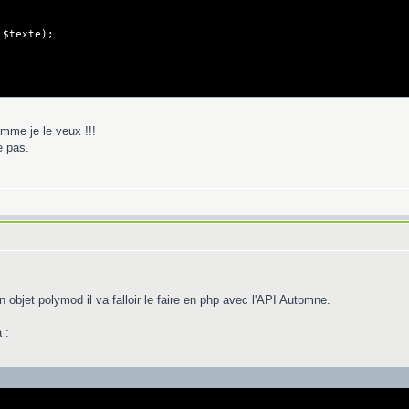
$texte);
omme je le veux !!!
e pas.
n objet polymod il va falloir le faire en php avec l'API Automne.
 :