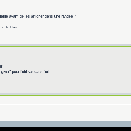
riable avant de les afficher dans une rangée ?
édité 1 fois.
er"
iver" pour l'utiliser dans l'url...