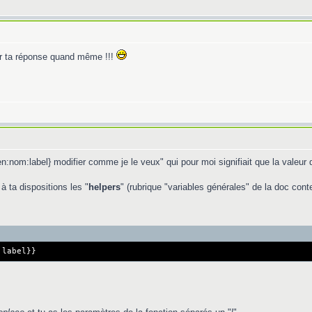
our ta réponse quand même !!!
n:nom:label} modifier comme je le veux" qui pour moi signifiait que la valeur d
à ta dispositions les "
helpers
" (rubrique "variables générales" de la doc con
:label}}