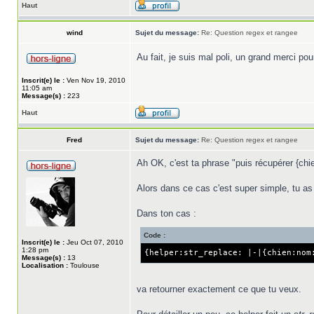
Haut
wind
Sujet du message:
Re: Question regex et rangee
Au fait, je suis mal poli, un grand merci p
Inscrit(e) le :
Ven Nov 19, 2010
11:05 am
Message(s) :
223
Haut
Fred
Sujet du message:
Re: Question regex et rangee
Ah OK, c'est ta phrase "puis récupérer {chie
Alors dans ce cas c'est super simple, tu as 
Dans ton cas :
Code :
Inscrit(e) le :
Jeu Oct 07, 2010
1:28 pm
{helper:str_replace: |-|{chien:nom
Message(s) :
13
Localisation :
Toulouse
va retourner exactement ce que tu veux.