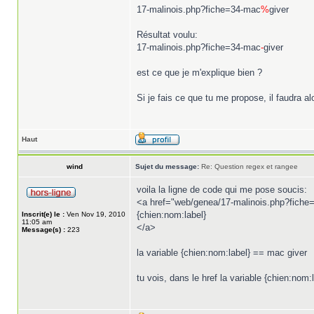
17-malinois.php?fiche=34-mac
%
giver
Résultat voulu:
17-malinois.php?fiche=34-mac
-
giver
est ce que je m'explique bien ?
Si je fais ce que tu me propose, il faudra alo
Haut
wind
Sujet du message:
Re: Question regex et rangee
voila la ligne de code qui me pose soucis:
<a href="web/genea/17-malinois.php?fiche={
{chien:nom:label}
Inscrit(e) le :
Ven Nov 19, 2010
11:05 am
</a>
Message(s) :
223
la variable {chien:nom:label} == mac giver
tu vois, dans le href la variable {chien:nom:l