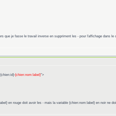
rs que je fasse le travail inverse en suppriment les - pour l'affichage dans le c
chien:id}-
{chien:nom:label}
">
abel} en rouge doit avoir les - mais la variable {chien:nom:label} en noir ne doit